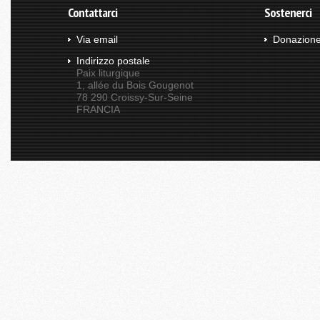
Contattarci
Sostenerci
Via email
Donazion
Indirizzo postale
Paix liturgique
1, allée du Bois Gougenot
78 290 Croissy-Sur-Seine
FRANCIA