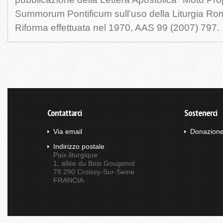
Summorum Pontificum sull’uso della Liturgia Rom
Riforma effettuata nel 1970, AAS 99 (2007) 797.
Contattarci
Sostenerci
Via email
Donazion
Indirizzo postale
Paix liturgique
1, allée du Bois Gougenot
78 290 Croissy-Sur-Seine
FRANCIA